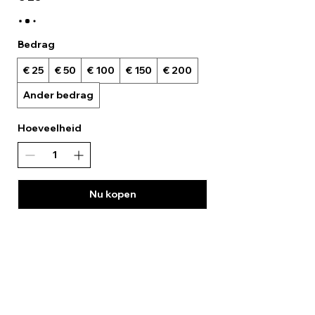
Bedrag
€ 25
€ 50
€ 100
€ 150
€ 200
Ander bedrag
Hoeveelheid
Nu kopen
Links
Pokemon
One Piece
Overige TCG