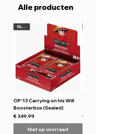
Alle producten
Nieuw
Pre order
OP-13 Carrying on his Will
Dragonball BT31 Imp
Boosterbox (Sealed)
Beyond Dimensions
Prijs
Prijs
€ 349,99
€ 124,99
Niet op voorraad