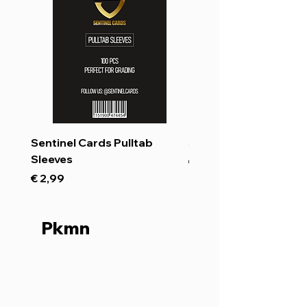
Sentinel Cards Pulltab
Sentinel Cards Inner 
Sleeves
Prijs
€ 1,99
Prijs
€ 2,99
Pkmn